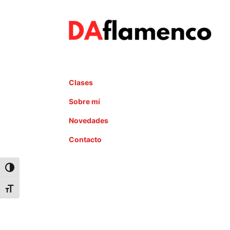
Clases
Sobre mí
Novedades
Contacto
Toggle High Contrast
Toggle Font size