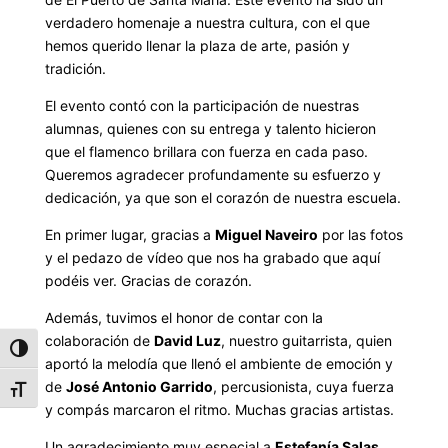
verdadero homenaje a nuestra cultura, con el que
hemos querido llenar la plaza de arte, pasión y
tradición.
El evento contó con la participación de nuestras
alumnas, quienes con su entrega y talento hicieron
que el flamenco brillara con fuerza en cada paso.
Queremos agradecer profundamente su esfuerzo y
dedicación, ya que son el corazón de nuestra escuela.
En primer lugar, gracias a
Miguel Naveiro
por las fotos
y el pedazo de vídeo que nos ha grabado que aquí
podéis ver. Gracias de corazón.
Además, tuvimos el honor de contar con la
colaboración de
David Luz
, nuestro guitarrista, quien
Alternar alto contraste
aportó la melodía que llenó el ambiente de emoción y
de
José Antonio Garrido
, percusionista, cuya fuerza
Alternar tamaño de letra
y compás marcaron el ritmo. Muchas gracias artistas.
Un agradecimiento muy especial a
Estefanía Salas
,