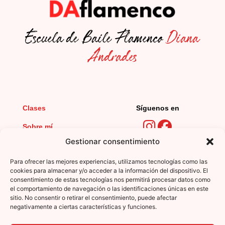
Escuela de Baile Flamenco
Diana
Andrades
Clases
Síguenos en
Sobre mí
Gestionar consentimiento
Novedades
Calle Diego Niño, 11
Para ofrecer las mejores experiencias, utilizamos tecnologías como las
Contacto
cookies para almacenar y/o acceder a la información del dispositivo. El
consentimiento de estas tecnologías nos permitirá procesar datos como
el comportamiento de navegación o las identificaciones únicas en este
sitio. No consentir o retirar el consentimiento, puede afectar
Horario de apertura y cierre
negativamente a ciertas características y funciones.
Lunes a Jueves:
10:00-13:00 y 16:30-20:30