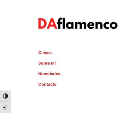
Clases
Sobre mí
Novedades
Contacto
Alternar alto contraste
Alternar tamaño de letra